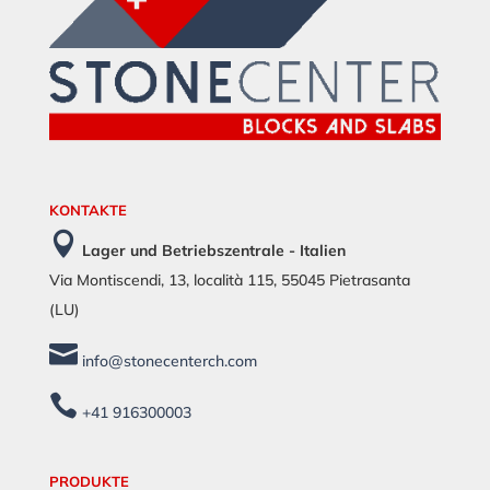
KONTAKTE

Lager und Betriebszentrale - Italien
Via Montiscendi, 13, località 115, 55045 Pietrasanta
(LU)

info@stonecenterch.com

+41 916300003
PRODUKTE