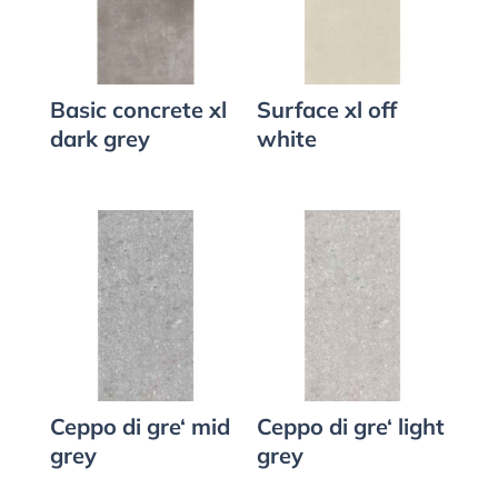
Basic concrete xl
Surface xl off
dark grey
white
Ceppo di gre‘ mid
Ceppo di gre‘ light
grey
grey