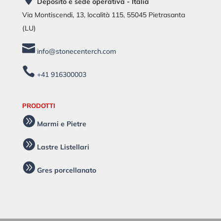
Deposito e sede operativa - Italia
Via Montiscendi, 13, località 115, 55045 Pietrasanta
(LU)

info@stonecenterch.com

+41 916300003
PRODOTTI

Marmi e Pietre

Lastre Listellari

Gres porcellanato