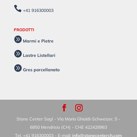

+41 916300003
PRODOTTI

Marmi e Pietre

Lastre Listellari

Gres porcellanato
Stone Center Sagl - Via Maria Ghioldi-Schweizer, 5 -
6850 Mendrisio (CH) - CHE 422428963
Tel. +41 916300003 - E-mail:
info@stonecenterch.com