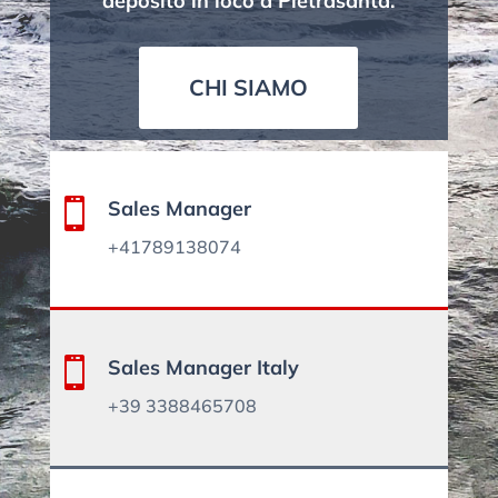
deposito in loco a Pietrasanta.
CHI SIAMO

Sales Manager
+41789138074

Sales Manager Italy
+39 3388465708