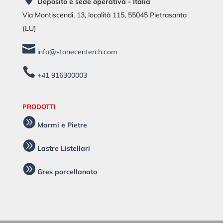
Deposito e sede operativa - Italia
Via Montiscendi, 13, località 115, 55045 Pietrasanta
(LU)

info@stonecenterch.com

+41 916300003
PRODOTTI

Marmi e Pietre

Lastre Listellari

Gres porcellanato