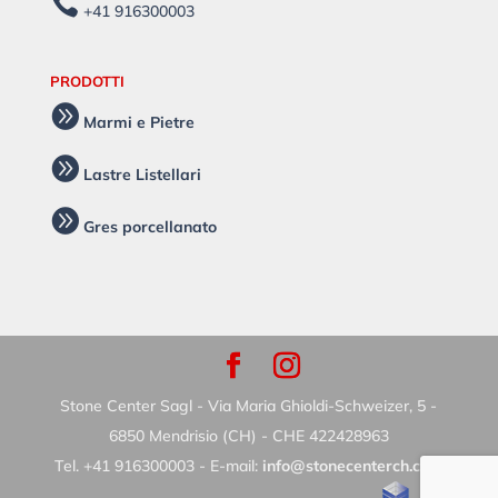

+41 916300003
PRODOTTI

Marmi e Pietre

Lastre Listellari

Gres porcellanato
Stone Center Sagl - Via Maria Ghioldi-Schweizer, 5 -
6850 Mendrisio (CH) - CHE 422428963
Tel. +41 916300003 - E-mail:
info@stonecenterch.com