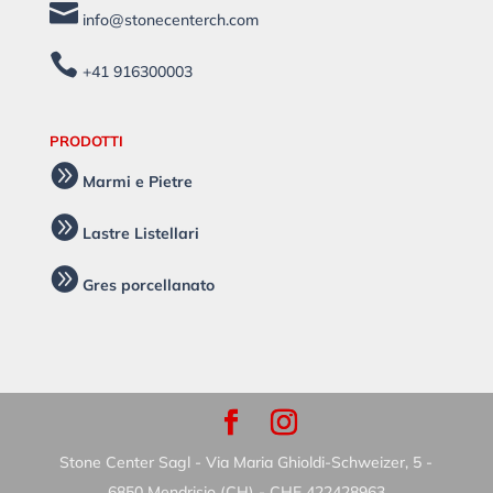

info@stonecenterch.com

+41 916300003
PRODOTTI

Marmi e Pietre

Lastre Listellari

Gres porcellanato
Stone Center Sagl - Via Maria Ghioldi-Schweizer, 5 -
6850 Mendrisio (CH) - CHE 422428963